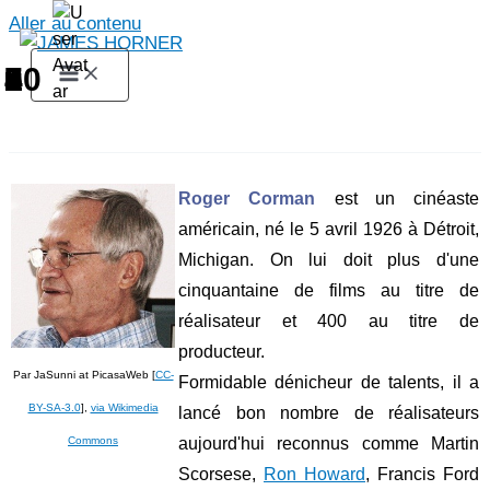
Aller au contenu
1
2
3
4
5
6
7
8
9
10
Roger Corman
est un cinéaste
américain, né le
5 avril 1926 à Détroit,
Michigan
. On lui doit plus d'une
cinquantaine de films au titre de
réalisateur et 400 au titre de
producteur.
Par JaSunni at PicasaWeb [
CC-
Formidable dénicheur de talents, il a
BY-SA-3.0
],
via Wikimedia
lancé bon nombre de réalisateurs
Commons
aujourd'hui reconnus comme
Martin
Scorsese,
Ron Howard
, Francis Ford