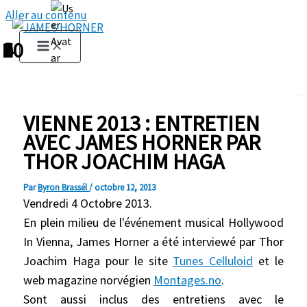
Aller au contenu
1
2
3
4
5
6
7
8
9
10
VIENNE 2013 : ENTRETIEN
AVEC JAMES HORNER PAR
THOR JOACHIM HAGA
Par
Byron Brassél
/
octobre 12, 2013
Vendredi 4 Octobre 2013.
En plein milieu de l'événement musical Hollywood
In Vienna, James Horner a été interviewé par Thor
Joachim Haga pour le site
Tunes Celluloid
et le
web magazine norvégien
Montages.no
.
Sont aussi inclus des entretiens avec le