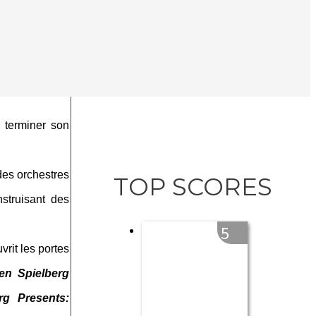
r terminer son
des orchestres
TOP SCORES
struisant des
5
vrit les portes
en Spielberg
rg Presents: