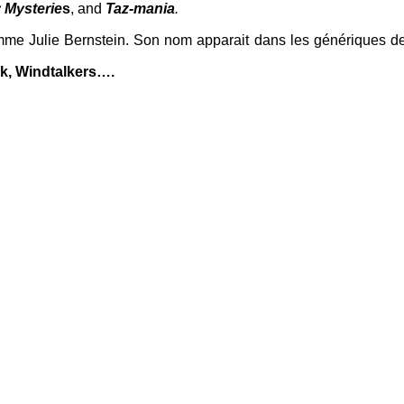
 Mysterie
s
, and
Taz-mania
.
emme Julie Bernstein. Son nom apparait dans les génériques d
ck, Windtalkers….