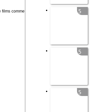
5
e films comme
5
5