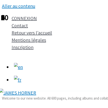
Aller au contenu
1
2
3
4
5
6
7
8
9
10
CONNEXION
Contact
Retour vers l’accueil
Mentions légales
Inscription
Welcome to our new website. All 600 pages, including albums and colla