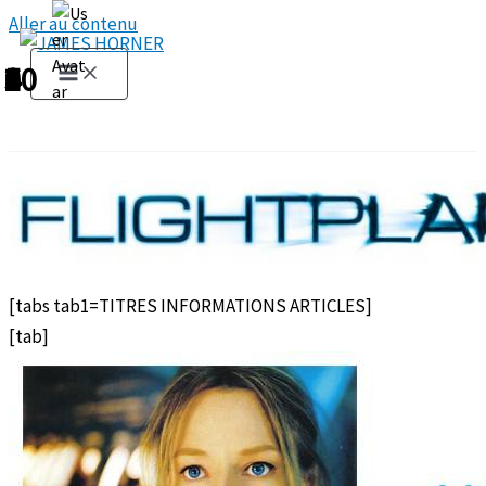
Aller au contenu
1
2
3
4
5
6
7
8
9
10
[tabs tab1=TITRES INFORMATIONS ARTICLES]
[tab]