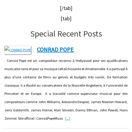
[/tab]
[tab]
Special Recent Posts
CONRAD POPE
Conrad Pope est un compositeur reconnu à Hollywood pour ses qualifications
musicales rares et pour sa musique rafraîchissante et émotionnelle. Il a participé à
plus d'une centaine de films au genres et budgets très variés. De formation
classique, il a étudié au conservatoire de la Nouvelle-Angleterre, à l'université de
Princeton et en Europe. Il a travaillé comme superviseur musical pour des
compositeurs comme John Williams, Alexandre Desplat, James Newton Howard,
Jerry Goldsmith, James Horner, Alan Silvestri, Danny Elfman, John Powell, Hans
Zimmer. Site officiel : ConradPopeMusic
[...]