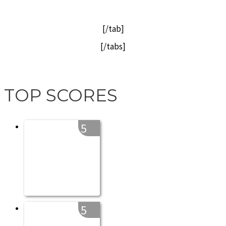
[/tab]
[/tabs]
TOP SCORES
5
5