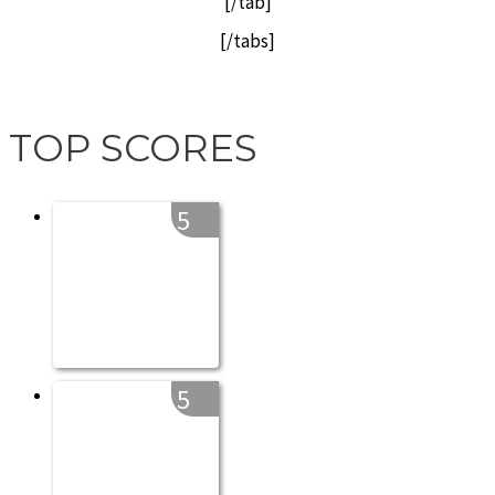
[/tab]
[/tabs]
TOP SCORES
5
5