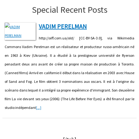
Special Recent Posts
VADIM PERELMAN
http://oiff.com.ua/old/ [CC-BY-SA-3.0], via Wikimedia
Commons Vadim Perelman est un réalisateur et producteur russo-américain né
en 1963 à Kiev (Ukraine). Il a étudié à la prestigieuse université de Ryerson
penadant deux ans avant de créer sa propre maison de production à Toronto.
(Canned films) Arrivé en californie il début dans la réalisation en 2003 avec House
of Sand and Fog. Le film obtient 3 nominations aux oscars. Il est à l'origine du
scénario dans lequel il a intégré sa propre expérience d'immigrant. Son deuxième
film La vie devant ses yeux (2006) (The Life Before Her Eyes) a été financé par le
studio indépendant
[...]