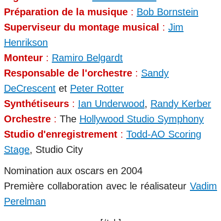
Préparation de la musique
:
Bob Bornstein
Superviseur du montage musical
:
Jim
Henrikson
Monteur
:
Ramiro Belgardt
Responsable de l'orchestre
:
Sandy
DeCrescent
et
Peter Rotter
Synthétiseurs
:
Ian Underwood
,
Randy Kerber
Orchestre
:
The
Hollywood Studio Symphony
Studio d'enregistrement
:
Todd-AO Scoring
Stage
, Studio City
Nomination aux oscars en 2004
Première collaboration avec le réalisateur
Vadim
Perelman