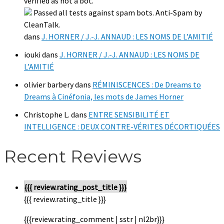
verified as not a bot.
Passed all tests against spam bots. Anti-Spam by
CleanTalk.
dans
J. HORNER / J.-J. ANNAUD : LES NOMS DE L’AMITIÉ
iouki
dans
J. HORNER / J.-J. ANNAUD : LES NOMS DE
L’AMITIÉ
olivier barbery
dans
RÉMINISCENCES : De Dreams to
Dreams à Cinéfonia, les mots de James Horner
Christophe L.
dans
ENTRE SENSIBILITÉ ET
INTELLIGENCE : DEUX CONTRE-VÉRITES DÉCORTIQUÉES
Recent Reviews
{{{ review.rating_post_title }}}
{{{ review.rating_title }}}
{{{review.rating_comment | sstr | nl2br}}}