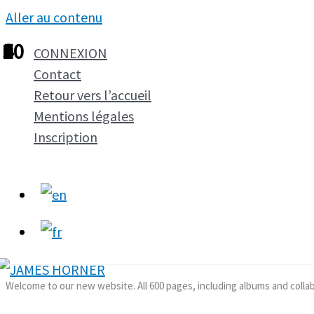
Aller au contenu
1
2
3
4
5
6
7
8
9
10
CONNEXION
Contact
Retour vers l’accueil
Mentions légales
Inscription
Welcome to our new website. All 600 pages, including albums and colla