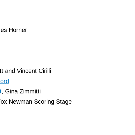
es Horner
 and Vincent Cirilli
ford
t
, Gina Zimmitti
 Fox Newman Scoring Stage