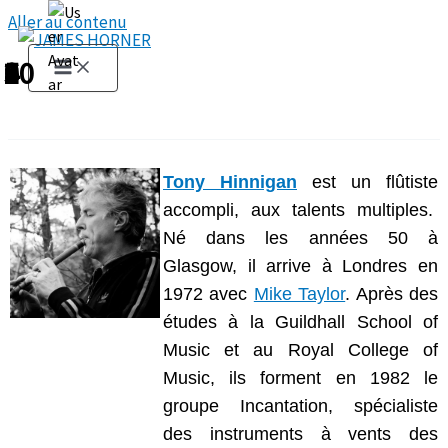
Aller au contenu
1
2
3
4
5
6
7
8
9
10
Tony Hinnigan
est un flûtiste
accompli, aux talents multiples.
Né dans les années 50 à
Glasgow, il arrive à Londres en
1972 avec
Mike Taylor
. Après des
études à la Guildhall School of
Music et au Royal College of
Music, ils forment en 1982 le
groupe Incantation, spécialiste
des instruments à vents des