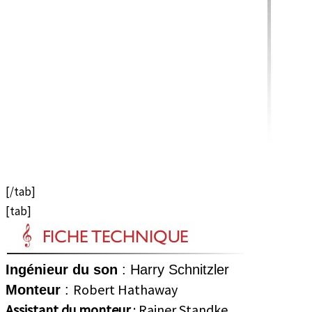
[/tab]
[tab]
Ingénieur du son
: Harry Schnitzler
Robert Hathaway
Monteur
:
Assistant du monteur
: Rainer Standke