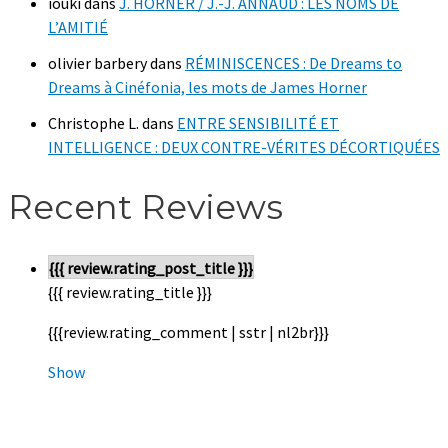
iouki
dans
J. HORNER / J.-J. ANNAUD : LES NOMS DE
L’AMITIÉ
olivier barbery
dans
RÉMINISCENCES : De Dreams to
Dreams à Cinéfonia, les mots de James Horner
Christophe L.
dans
ENTRE SENSIBILITÉ ET
INTELLIGENCE : DEUX CONTRE-VÉRITES DÉCORTIQUÉES
Recent Reviews
{{{ review.rating_post_title }}}
{{{ review.rating_title }}}
{{{review.rating_comment | sstr | nl2br}}}
Show