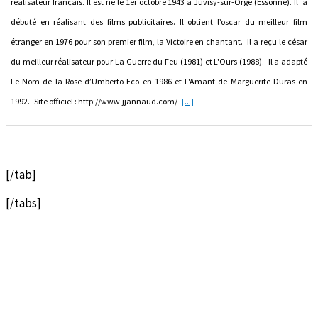
réalisateur français. Il est né le 1er octobre 1943 à Juvisy-sur-Orge (Essonne). Il a
débuté en réalisant des films publicitaires. Il obtient l’oscar du meilleur film
étranger en 1976 pour son premier film, la Victoire en chantant. Il a reçu le césar
du meilleur réalisateur pour La Guerre du Feu (1981) et L'Ours (1988). Il a adapté
Le Nom de la Rose d’Umberto Eco en 1986 et L'Amant de Marguerite Duras en
1992. Site officiel : http://www.jjannaud.com/
[...]
[/tab]
[/tabs]