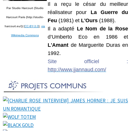
Il a reçu le césar du meilleur
Par Studio Harcourt (Studio
réalisateur pour
La Guerre du
Harcourt Paris (http://studio-
Feu
(1981) et
L'Ours
(1988).
harcourt.eu/)) [
CC-BY-3.0
],
via
Il a adapté
Le Nom de la Rose
Wikimedia Commons
d’Umberto Eco en 1986 et
L'Amant
de Marguerite Duras en
1992.
Site officiel :
http://www.jjannaud.com/