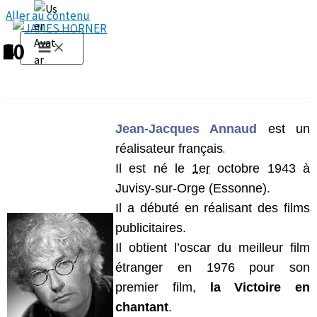
Aller au contenu
1
2
3
4
5
6
7
8
9
10
Jean-Jacques Annaud
est un
.
réalisateur français
Il est né le
1er
octobre 1943 à
Juvisy-sur-Orge (Essonne).
Il
a débuté en réalisant des films
publicitaires.
Il obtient l’oscar du meilleur film
étranger en 1976 pour son
premier film,
la Victoire en
chantant
.