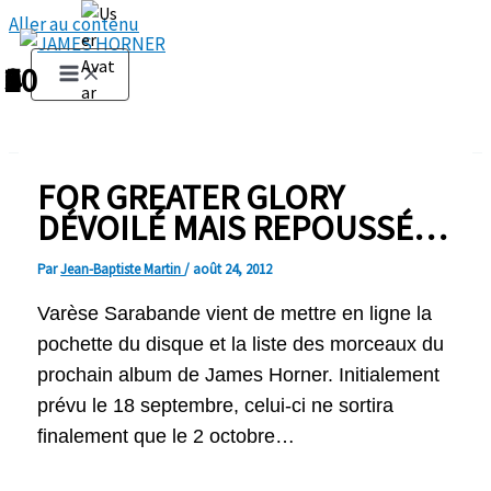
Aller au contenu
1
2
3
4
5
6
7
8
9
10
FOR GREATER GLORY
DÉVOILÉ MAIS REPOUSSÉ…
Par
Jean-Baptiste Martin
/
août 24, 2012
Varèse Sarabande vient de mettre en ligne la
pochette du disque et la liste des morceaux du
prochain album de James Horner. Initialement
prévu le 18 septembre, celui-ci ne sortira
finalement que le 2 octobre…