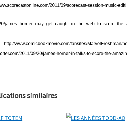
www.scorecastonline.com/2011/09/scorecast-session-music-editi
1/09/20/james_horner_may_get_caught_in_the_web_to_score_the
http://www.comicbookmovie.com/fansites/MarvelFreshman/
eporter.com/2011/09/20/james-horner-in-talks-to-score-the-amazi
ications similaires