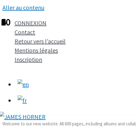
Aller au contenu
1
2
3
4
5
6
7
8
9
10
CONNEXION
Contact
Retour vers l’accueil
Mentions légales
Inscription
Welcome to our new website. All 600 pages, including albums and colla