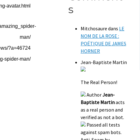
s
ng-avatar.html
_amazing_spider-
Mitchosaure
dans
LE
NOM DE LA ROSE :
man/
POÉTIQUE DE JAMES
news/?a=46724
HORNER
ng-spider-man/
Jean-Baptiste Martin
The Real Person!
Author
Jean-
Baptiste Martin
acts
as a real person and
verified as not a bot.
Passed all tests
against spam bots.
Anti-Spam by