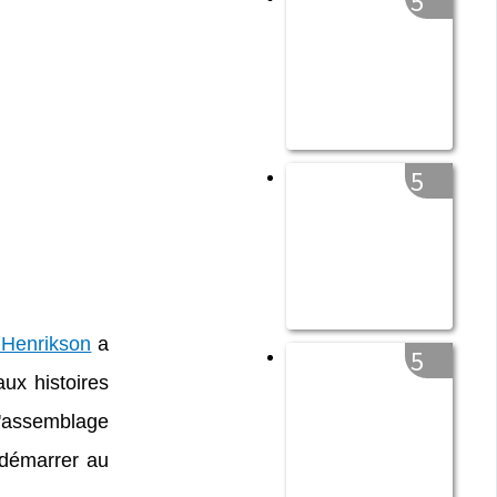
5
5
 Henrikson
a
5
aux histoires
d'assemblage
 démarrer au