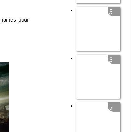
5
emaines pour
5
5