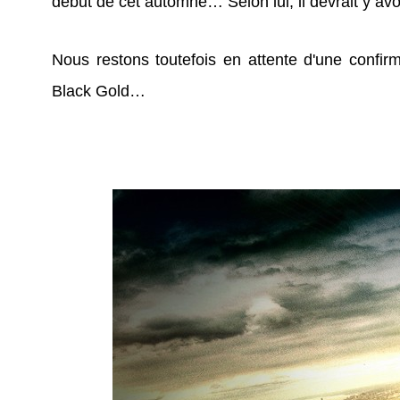
début de cet automne… Selon lui, il devrait y avo
Nous restons toutefois en attente d'une confir
Black Gold…