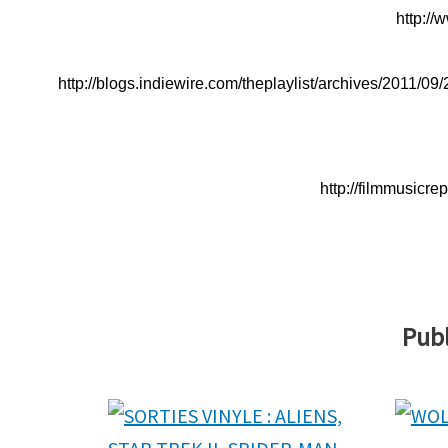
http://
http://blogs.indiewire.com/theplaylist/archives/201
http://filmmusicr
Publ