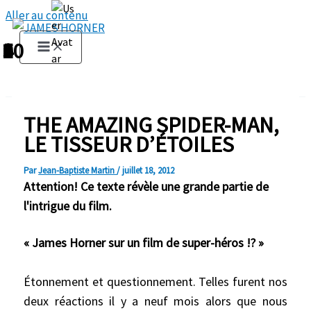
Aller au contenu
1
2
3
4
5
6
7
8
9
10
THE AMAZING SPIDER-MAN,
LE TISSEUR D’ÉTOILES
Par
Jean-Baptiste Martin
/
juillet 18, 2012
Attention! Ce texte révèle une grande partie de
l'intrigue du film.
« James Horner sur un film de super-héros !? »
Étonnement et questionnement. Telles furent nos
deux réactions il y a neuf mois alors que nous