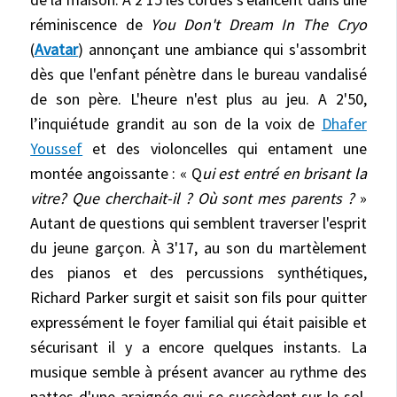
réminiscence de
You Don't Dream In The Cryo
(
Avatar
) annonçant une ambiance qui s'assombrit
dès que l'enfant pénètre dans le bureau vandalisé
de son père. L'heure n'est plus au jeu. A 2'50,
l’inquiétude grandit au son de la voix de
Dhafer
Youssef
et des violoncelles qui entament une
montée angoissante : « Q
ui est entré en brisant la
vitre? Que cherchait-il ? Où sont mes parents ?
»
Autant de questions qui semblent traverser l'esprit
du jeune garçon. À 3'17, au son du martèlement
des pianos et des percussions synthétiques,
Richard Parker surgit et saisit son fils pour quitter
expressément le foyer familial qui était paisible et
sécurisant il y a encore quelques instants. La
musique semble à présent avancer au rythme des
pattes d'une araignée qui se succèdent sur le sol.