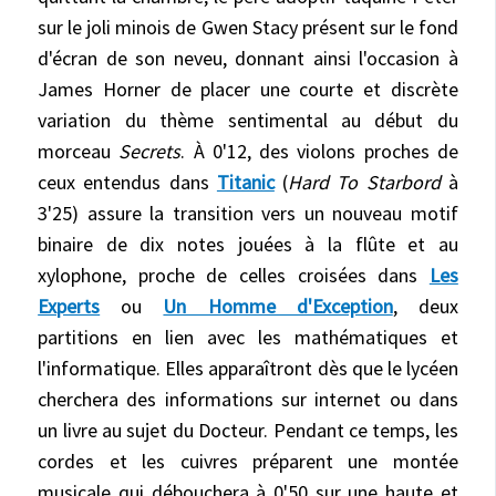
sur le joli minois de Gwen Stacy présent sur le fond
d'écran de son neveu, donnant ainsi l'occasion à
James Horner de placer une courte et discrète
variation du thème sentimental au début du
morceau
Secrets
. À 0'12, des violons proches de
ceux entendus dans
Titanic
(
Hard To Starbord
à
3'25) assure la transition vers un nouveau motif
binaire de dix notes jouées à la flûte et au
xylophone, proche de celles croisées dans
Les
Experts
ou
Un Homme d'Exception
, deux
partitions en lien avec les mathématiques et
l'informatique. Elles apparaîtront dès que le lycéen
cherchera des informations sur internet ou dans
un livre au sujet du Docteur. Pendant ce temps, les
cordes et les cuivres préparent une montée
musicale qui débouchera à 0'50 sur une haute et