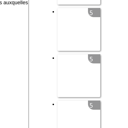
s auxquelles
5
5
5