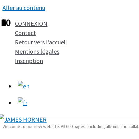
Aller au contenu
1
2
3
4
5
6
7
8
9
10
CONNEXION
Contact
Retour vers l’accueil
Mentions légales
Inscription
Welcome to our new website. All 600 pages, including albums and colla