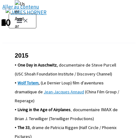
Aller au contenu
1
2
3
4
5
6
7
8
9
10
2015
One Day in Auschwitz
,
documentaire de
Steve Purcell
•
(
USC Shoah Foundation Institute
/
Discovery Channel
)
Wolf Totem
, (Le Dernier Loup)
•
film d'aventures
de
Jean-Jacques Annaud
(China Film Group /
dramatique
Reperage)
Living in the Age of Airplanes
•
, documentaire IMAX de
Brian J. Terwilliger (
Terwilliger Productions)
The 33
, drame de Patricia Riggen (Half Circle / Phoenix
•
Pictures
)