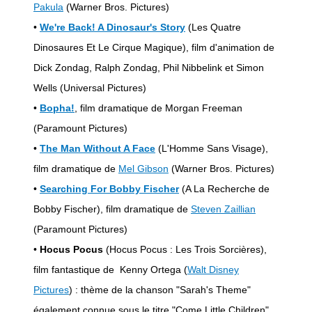
Pakula
(Warner Bros. Pictures)
•
We're Back! A Dinosaur's Story
(Les Quatre
Dinosaures Et Le Cirque Magique), film d'animation de
Dick Zondag, Ralph Zondag, Phil Nibbelink et Simon
Wells (Universal Pictures)
•
Bopha!
, film dramatique de Morgan Freeman
(Paramount Pictures)
•
The Man Without A Face
(L'Homme Sans Visage),
film dramatique de
Mel Gibson
(Warner Bros. Pictures)
•
Searching For Bobby Fischer
(A La Recherche de
Bobby Fischer), film dramatique de
Steven Zaillian
(Paramount Pictures)
•
Hocus Pocus
(Hocus Pocus : Les Trois Sorcières),
film fantastique de Kenny Ortega (
Walt Disney
Pictures
) : thème de la chanson "Sarah's Theme"
également connue sous le titre "Come Little Children",