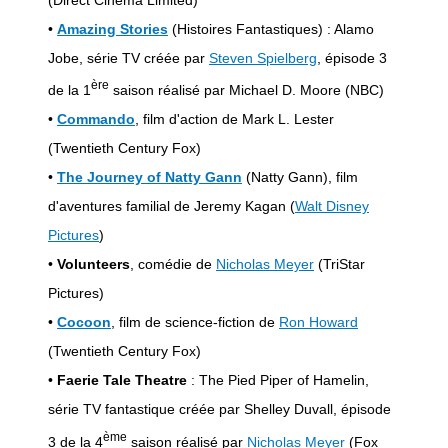
•
Amazing Stories
(Histoires Fantastiques) : Alamo
Jobe, série TV créée par
Steven Spielberg
, épisode 3
ère
de la 1
saison réalisé par Michael D. Moore (NBC)
•
Commando
, film d'action de Mark L. Lester
(Twentieth Century Fox)
•
The Journey of Natty Gann
(Natty Gann), film
d'aventures familial de Jeremy Kagan (
Walt Disney
Pictures
)
•
Volunteers
, comédie de
Nicholas Meyer
(TriStar
Pictures)
•
Cocoon
, film de science-fiction de
Ron Howard
(Twentieth Century Fox)
•
Faerie Tale Theatre
: The Pied Piper of Hamelin,
série TV fantastique créée par Shelley Duvall, épisode
ème
3 de la 4
saison réalisé par
Nicholas Meyer
(Fox