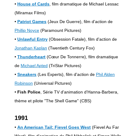
•
House of Cards
, film dramatique de Michael Lessac
(Miramax Films)
•
Patriot Games
(Jeux De Guerre), film d'action de
Phillip Noyce
(Paramount Pictures)
•
Unlawful Entry
(Obsession Fatale), film d'action de
Jonathan Kaplan
(Twentieth Century Fox)
•
Thunderheart
(Cœur De Tonnerre), film dramatique
de
Michael Apted
(TriStar Pictures)
•
Sneakers
(Les Experts), film d'action de
Phil Alden
Robinson
(Universal Pictures)
•
Fish Police
, Série TV d'animation d'Hanna-Barbera,
thème et pilote "The Shell Game" (CBS)
1991
•
An American Tail: Fievel Goes West
(Fievel Au Far
West), film d'animation de Phil Nibbelink et Simon Wells