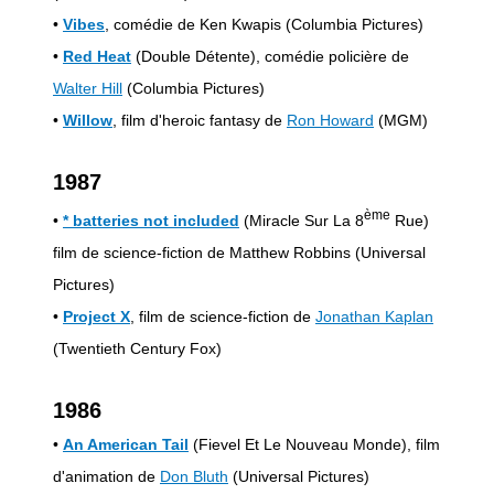
•
Vibes
, comédie de Ken Kwapis (Columbia Pictures)
•
Red Heat
(Double Détente), comédie policière de
Walter Hill
(Columbia Pictures)
•
Willow
, film d'heroic fantasy de
Ron Howard
(MGM)
1987
ème
•
* batteries not included
(Miracle Sur La 8
Rue)
film de science-fiction de Matthew Robbins (Universal
Pictures)
•
Project X
, film de science-fiction de
Jonathan Kaplan
(Twentieth Century Fox)
1986
•
An American Tail
(Fievel Et Le Nouveau Monde), film
d'animation de
Don Bluth
(Universal Pictures)