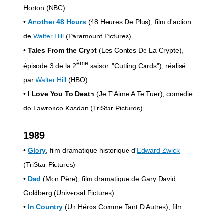
Horton (NBC)
•
Another 48 Hours
(48 Heures De Plus), film d'action
de
Walter Hill
(Paramount Pictures)
•
Tales From the Crypt
(Les Contes De La Crypte),
ème
épisode 3 de la 2
saison "Cutting Cards"), réalisé
par
Walter Hill
(HBO)
•
I Love You To Death
(Je T'Aime A Te Tuer), comédie
de Lawrence Kasdan (TriStar Pictures)
1989
•
Glory
, film dramatique historique d'
Edward Zwick
(TriStar Pictures)
•
Dad
(Mon Père), film dramatique de Gary David
Goldberg (Universal Pictures)
•
In Country
(Un Héros Comme Tant D'Autres), film