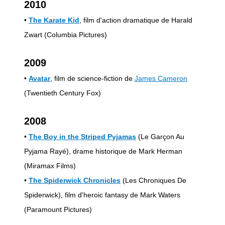
2010
•
The Karate Kid
, film d'action dramatique de Harald
Zwart (Columbia Pictures)
2009
•
Avatar
, film de science-fiction de
James Cameron
(Twentieth Century Fox)
2008
•
The Boy in the Striped Pyjamas
(Le Garçon Au
Pyjama Rayé), drame historique de Mark Herman
(Miramax Films)
•
The Spiderwick Chronicles
(Les Chroniques De
Spiderwick), film d'heroic fantasy de Mark Waters
(Paramount Pictures)