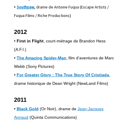
Southpaw
, drame de Antoine Fuqua (Escape Artists /
•
Fuqua Films / Riche Productions
)
2012
•
First in Flight
, court-métrage de Brandon Hess
(A.F.I.)
•
The Amazing Spider-Man
,
film d'aventures de Marc
Webb (Sony Pictures)
•
For Greater Glory : The True Story Of Cristiada
,
drame historique de Dean Wright (NewLand Films)
2011
•
Black Gold
(Or Noir), drame de
Jean-Jacques
Annaud
(Quinta Communications)