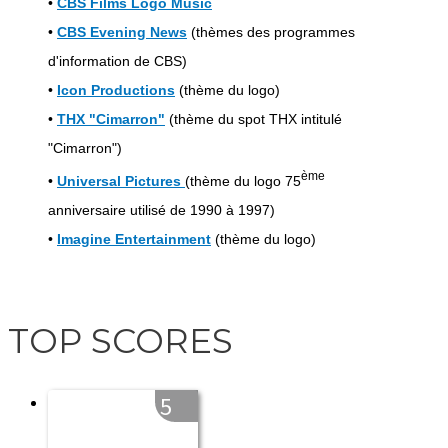
•
CBS Films Logo Music
•
CBS Evening News
(thèmes des programmes
d'information de CBS)
•
Icon Productions
(thème du logo)
•
THX "Cimarron"
(thème du spot THX intitulé
"Cimarron")
ème
•
Universal Pictures
(thème du logo 75
anniversaire utilisé de 1990 à 1997)
•
Imagine Entertainment
(thème du logo)
TOP SCORES
5