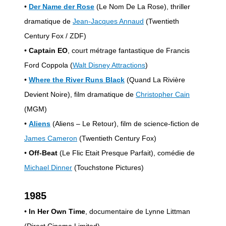
•
Der Name der Rose
(Le Nom De La Rose), thriller
dramatique de
Jean-Jacques Annaud
(Twentieth
Century Fox / ZDF)
•
Captain EO
, court métrage fantastique de Francis
Ford Coppola (
Walt Disney Attractions
)
•
Where the River Runs Black
(Quand La Rivière
Devient Noire), film dramatique de
Christopher Cain
(MGM)
•
Aliens
(Aliens – Le Retour), film de science-fiction de
James Cameron
(Twentieth Century Fox)
•
Off-Beat
(Le Flic Etait Presque Parfait), comédie de
Michael Dinner
(Touchstone Pictures)
1985
•
In Her Own Time
, documentaire de Lynne Littman
(Direct Cinema Limited)