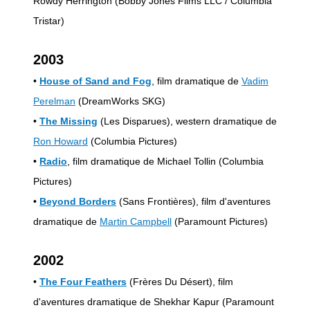
Rowdy Herrington (Bobby Jones Films LLC / Columbia
Tristar)
2003
•
House of Sand and Fog
, film dramatique de
Vadim
Perelman
(DreamWorks SKG)
•
The Missing
(Les Disparues), western dramatique de
Ron Howard
(Columbia Pictures)
•
Radio
, film dramatique de Michael Tollin (Columbia
Pictures)
•
Beyond Borders
(Sans Frontières), film d'aventures
dramatique de
Martin Campbell
(Paramount Pictures)
2002
•
The Four Feathers
(Frères Du Désert), film
d'aventures dramatique de Shekhar Kapur (Paramount