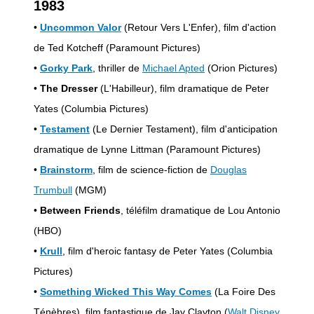
1983
•
Uncommon Valor
(Retour Vers L'Enfer), film d'action
de Ted Kotcheff (Paramount Pictures)
•
Gorky Park
, thriller de
Michael Apted
(Orion Pictures)
•
The Dresser
(L'Habilleur), film dramatique de Peter
Yates (Columbia Pictures)
•
Testament
(Le Dernier Testament), film d'anticipation
dramatique de Lynne Littman (Paramount Pictures)
•
Brainstorm
, film de science-fiction de
Douglas
Trumbull
(MGM)
•
Between Friends
, téléfilm dramatique de Lou Antonio
(HBO)
•
Krull
, film d'heroic fantasy de Peter Yates (Columbia
Pictures)
•
Something Wicked This Way Comes
(La Foire Des
Ténèbres), film fantastique de Jay Clayton (
Walt Disney