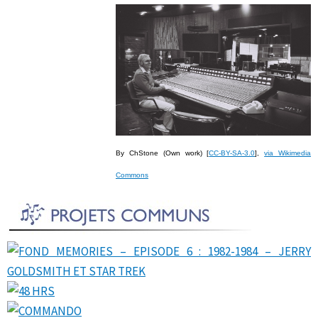
By ChStone (Own work) [
CC-BY-SA-3.0
],
via Wikimedia
Commons