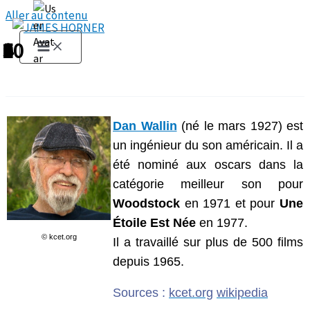
Aller au contenu
1
2
3
4
5
6
7
8
9
10
Dan Wallin
(né le mars 1927) est
un ingénieur du son américain. Il a
été nominé aux oscars dans la
catégorie meilleur son pour
Woodstock
en 1971 et pour
Une
Étoile Est Née
en 1977.
© kcet.org
Il a travaillé sur plus de 500 films
depuis 1965.
Sources :
kcet.org
wikipedia