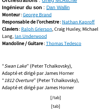
Orchestrations
:
Grieg McRitchie
Ingénieur du son
:
Dan Wallin
Monteur
:
George Brand
Responsable de l'orchestre
:
Nathan Kaproff
Claviers
:
Ralph Grierson
, Craig Huxley, Michael
Lang,
Ian Underwood
Mandoline / Guitare
:
Thomas Tedesco
“
Swan Lake
” (Peter Tchaikovsky),
Adapté et dirigé par James Horner
“
1812 Overture
” (Peter Tchaikovsky),
Adapté et dirigé par James Horner
[/tab]
[tab]