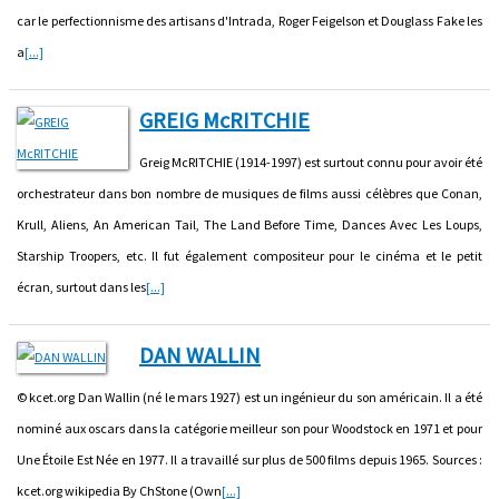
car le perfectionnisme des artisans d'Intrada, Roger Feigelson et Douglass Fake les
a
[...]
GREIG McRITCHIE
Greig McRITCHIE (1914-1997) est surtout connu pour avoir été
orchestrateur dans bon nombre de musiques de films aussi célèbres que Conan,
Krull, Aliens, An American Tail, The Land Before Time, Dances Avec Les Loups,
Starship Troopers, etc. Il fut également compositeur pour le cinéma et le petit
écran, surtout dans les
[...]
DAN WALLIN
© kcet.org Dan Wallin (né le mars 1927) est un ingénieur du son américain. Il a été
nominé aux oscars dans la catégorie meilleur son pour Woodstock en 1971 et pour
Une Étoile Est Née en 1977. Il a travaillé sur plus de 500 films depuis 1965. Sources :
kcet.org wikipedia By ChStone (Own
[...]