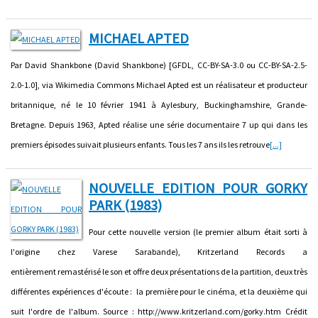
MICHAEL APTED
Par David Shankbone (David Shankbone) [GFDL, CC-BY-SA-3.0 ou CC-BY-SA-2.5-
2.0-1.0], via Wikimedia Commons Michael Apted est un réalisateur et producteur
britannique, né le 10 février 1941 à Aylesbury, Buckinghamshire, Grande-
Bretagne. Depuis 1963, Apted réalise une série documentaire 7 up qui dans les
premiers épisodes suivait plusieurs enfants. Tous les 7 ans ils les retrouve
[...]
NOUVELLE EDITION POUR GORKY
PARK (1983)
Pour cette nouvelle version (le premier album était sorti à
l'origine chez Varese Sarabande), Kritzerland Records a
entièrement remastérisé le son et offre deux présentations de la partition, deux très
différentes expériences d'écoute : la première pour le cinéma, et la deuxième qui
suit l'ordre de l'album. Source : http://www.kritzerland.com/gorky.htm Crédit