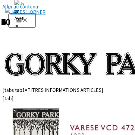
Aller au contenu
1
2
3
4
5
6
7
8
9
10
[tabs tab1=TITRES INFORMATIONS ARTICLES]
[tab]