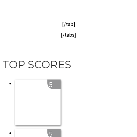
[/tab]
[/tabs]
TOP SCORES
5
5