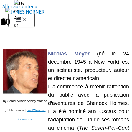
Aller au contenu
1
2
3
4
5
6
7
8
9
10
Nicolas Meyer
(né le 24
décembre 1945 à New York) est
un scénariste, producteur, auteur
et directeur américain.
Il a commencé à retenir l'attention
du public avec la publication
By Senior Airman Ashley Moreno
d'aventures de Sherlock Holmes.
[Public domain],
via Wikimedia
Il a été nominé aux Oscars pour
l'adaptation de l'un de ses romans
Commons
au cinéma (
The Seven-Per-Cent