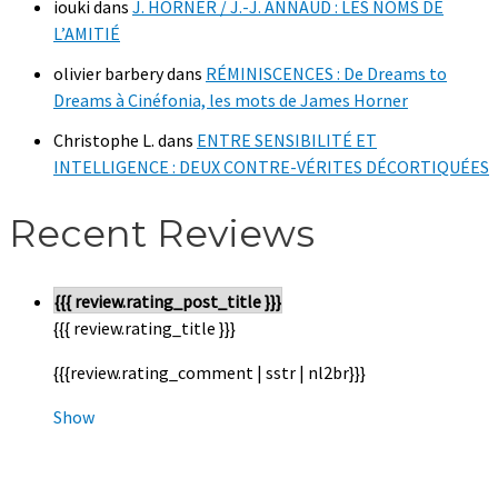
iouki
dans
J. HORNER / J.-J. ANNAUD : LES NOMS DE
L’AMITIÉ
olivier barbery
dans
RÉMINISCENCES : De Dreams to
Dreams à Cinéfonia, les mots de James Horner
Christophe L.
dans
ENTRE SENSIBILITÉ ET
INTELLIGENCE : DEUX CONTRE-VÉRITES DÉCORTIQUÉES
Recent Reviews
{{{ review.rating_post_title }}}
{{{ review.rating_title }}}
{{{review.rating_comment | sstr | nl2br}}}
Show