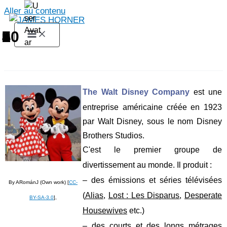
Aller au contenu
1
2
3
4
5
6
7
8
9
10
The Walt Disney Company
est une
entreprise américaine créée en 1923
par Walt Disney
, sous le nom Disney
Brothers Studios.
C'est le premier groupe de
divertissement au monde. Il produit :
– des émissions et séries télévisées
By ARománJ (Own work) [
CC-
(
Alias
,
Lost : Les Disparus
,
Desperate
BY-SA-3.0
],
Housewives
etc.)
– des courts et des longs métrages