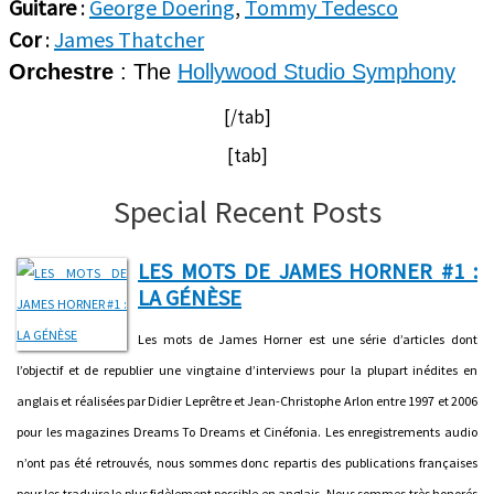
Guitare
:
George Doering
,
Tommy Tedesco
Cor
:
James Thatcher
Orchestre
: The
Hollywood Studio Symphony
[/tab]
[tab]
Special Recent Posts
LES MOTS DE JAMES HORNER #1 :
LA GÉNÈSE
Les mots de James Horner est une série d’articles dont
l’objectif et de republier une vingtaine d’interviews pour la plupart inédites en
anglais et réalisées par Didier Leprêtre et Jean-Christophe Arlon entre 1997 et 2006
pour les magazines Dreams To Dreams et Cinéfonia. Les enregistrements audio
n’ont pas été retrouvés, nous sommes donc repartis des publications françaises
pour les traduire le plus fidèlement possible en anglais. Nous sommes très honorés