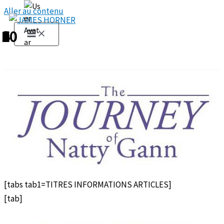
Aller au contenu
1
2
3
4
5
6
7
8
9
10
[tabs tab1=TITRES INFORMATIONS ARTICLES]
[tab]