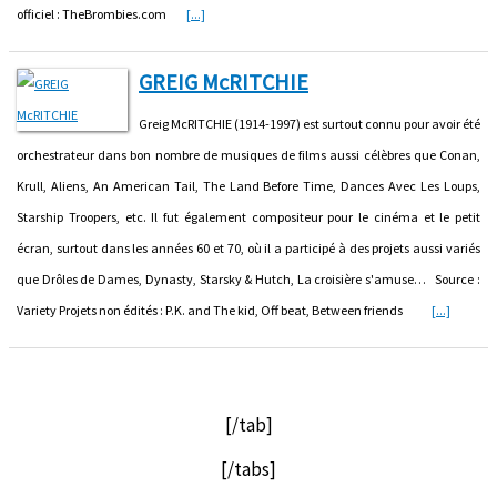
officiel : TheBrombies.com
[...]
GREIG McRITCHIE
Greig McRITCHIE (1914-1997) est surtout connu pour avoir été
orchestrateur dans bon nombre de musiques de films aussi célèbres que Conan,
Krull, Aliens, An American Tail, The Land Before Time, Dances Avec Les Loups,
Starship Troopers, etc. Il fut également compositeur pour le cinéma et le petit
écran, surtout dans les années 60 et 70, où il a participé à des projets aussi variés
que Drôles de Dames, Dynasty, Starsky & Hutch, La croisière s'amuse… Source :
Variety Projets non édités : P.K. and The kid, Off beat, Between friends
[...]
[/tab]
[/tabs]