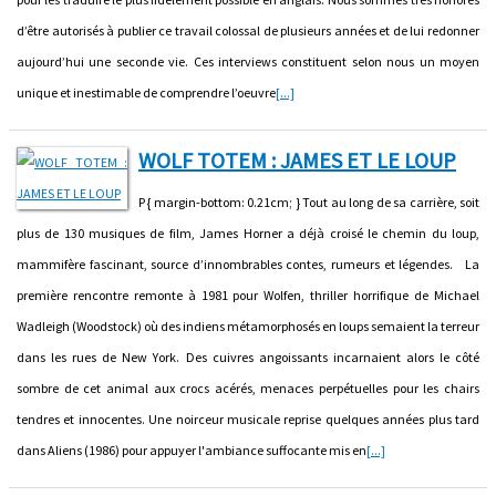
d’être autorisés à publier ce travail colossal de plusieurs années et de lui redonner
aujourd’hui une seconde vie. Ces interviews constituent selon nous un moyen
unique et inestimable de comprendre l’oeuvre
[...]
WOLF TOTEM : JAMES ET LE LOUP
P { margin-bottom: 0.21cm; } Tout au long de sa carrière, soit
plus de 130 musiques de film, James Horner a déjà croisé le chemin du loup,
mammifère fascinant, source d’innombrables contes, rumeurs et légendes. La
première rencontre remonte à 1981 pour Wolfen, thriller horrifique de Michael
Wadleigh (Woodstock) où des indiens métamorphosés en loups semaient la terreur
dans les rues de New York. Des cuivres angoissants incarnaient alors le côté
sombre de cet animal aux crocs acérés, menaces perpétuelles pour les chairs
tendres et innocentes. Une noirceur musicale reprise quelques années plus tard
dans Aliens (1986) pour appuyer l'ambiance suffocante mis en
[...]