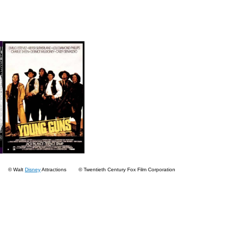
s © Walt
Disney
Attractions © Twentieth Century Fox Film Corporation