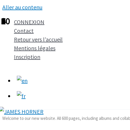
Aller au contenu
1
2
3
4
5
6
7
8
9
10
CONNEXION
Contact
Retour vers l’accueil
Mentions légales
Inscription
Welcome to our new website. All 600 pages, including albums and colla