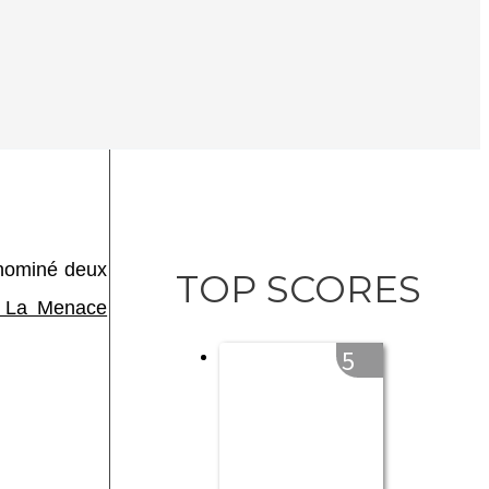
 nominé deux
TOP SCORES
: La Menace
5