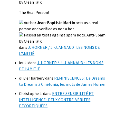
by CleanTalk.
The Real Person!
Author
Jean-Baptiste Martin
acts as a real
person and verified as not a bot.
Passed all tests against spam bots. Anti-Spam
by CleanTalk.
dans
J. HORNER / J.-J. ANNAUD : LES NOMS DE
L’AMITIÉ
iouki
dans
J. HORNER / J.-J. ANNAUD : LES NOMS
DE L’AMITIÉ
olivier barbery
dans
RÉMINISCENCES : De Dreams
to Dreams à Cinéfonia, les mots de James Horner
Christophe L.
dans
ENTRE SENSIBILITÉ ET
INTELLIGENCE : DEUX CONTRE-VÉRITES
DÉCORTIQUÉES