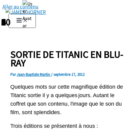
Aller au contenu
1
2
3
4
5
6
7
8
9
10
SORTIE DE TITANIC EN BLU-
RAY
Par
Jean-Baptiste Martin
/
septembre 17, 2012
Quelques mots sur cette magnifique édition de
Titanic sortie il y a quelques
jours. Autant le
coffret que son contenu, l'image que le son du
film, sont splendides.
Trois éditions se présentent à nous :