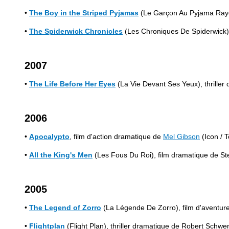
•
The Boy in the Striped Pyjamas
(Le Garçon Au Pyjama Rayé
•
The Spiderwick Chronicles
(Les Chroniques De Spiderwick),
2007
•
The Life Before Her Eyes
(La Vie Devant Ses Yeux), thriller
2006
•
Apocalypto
, film d'action dramatique de
Mel Gibson
(Icon / 
•
All the King's Men
(Les Fous Du Roi), film dramatique de St
2005
•
The Legend of Zorro
(La Légende De Zorro), film d'aventur
•
Flightplan
(Flight Plan), thriller dramatique de Robert Schwe