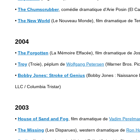
•
The Chumscrubber
, comédie dramatique d'Arie Posin (El Ca
•
The New World
(Le Nouveau Monde), film dramatique de Te
2004
•
The Forgotten
(La Mémoire Effacée), film dramatique de Jos
•
Troy
(Troie), péplum de
Wolfgang Petersen
(Warner Bros. Pic
•
Bobby Jones: Stroke of Genius
(Bobby Jones : Naissance 
LLC / Columbia Tristar)
2003
•
House of Sand and Fog
, film dramatique de
Vadim Perelma
•
The Missing
(Les Disparues), western dramatique de
Ron H