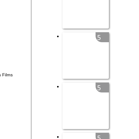
5
 Films
5
5