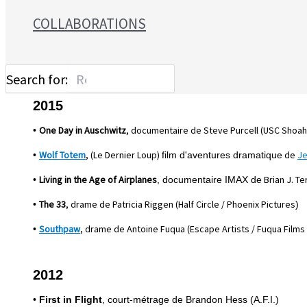
COLLABORATIONS
Search for:
2015
One Day in Auschwitz
,
documentaire de
Steve Purcell
(
USC Shoah 
•
Wolf Totem
, (Le Dernier Loup)
de
Je
•
film d'aventures dramatique
Living in the Age of Airplanes
Brian J. Ter
•
, documentaire IMAX de
The 33
, drame de Patricia Riggen (Half Circle / Phoenix Pictures
•
)
Southpaw
, drame de Antoine Fuqua (Escape Artists / Fuqua Films
•
2012
•
First in Flight
, court-métrage de Brandon Hess (A.F.I.)