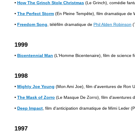
•
How The Grinch Stole Christmas
(Le Grinch), comédie fant
•
The Perfect Storm
(En Pleine Tempête), film dramatique de 
•
Freedom Song
, téléfilm dramatique de
Phil Alden Robinson
(
1999
•
Bicentennial Man
(L'Homme Bicentenaire), film de science f
1998
•
Mighty Joe Young
(Mon Ami Joe), film d'aventures de Ron 
•
The Mask of Zorro
(Le Masque De Zorro), film d'aventures 
•
Deep Impact
, film d'anticipation dramatique de Mimi Leder
1997