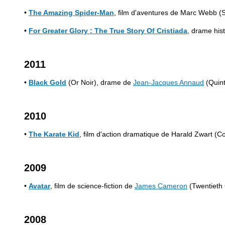
•
The Amazing Spider-Man
,
film d'aventures de Marc Webb (S
•
For Greater Glory : The True Story Of Cristiada
, drame his
2011
•
Black Gold
(Or Noir), drame de
Jean-Jacques Annaud
(Quin
2010
•
The Karate Kid
, film d'action dramatique de Harald Zwart (C
2009
•
Avatar
, film de science-fiction de
James Cameron
(Twentieth
2008