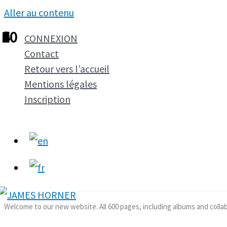
Aller au contenu
1
2
3
4
5
6
7
8
9
10
CONNEXION
Contact
Retour vers l’accueil
Mentions légales
Inscription
Welcome to our new website. All 600 pages, including albums and colla