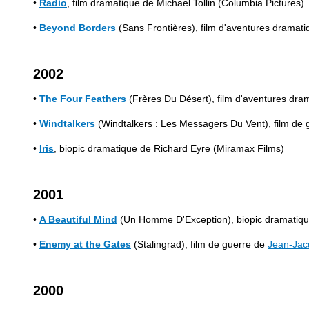
•
Radio
, film dramatique de Michael Tollin (Columbia Pictures)
•
Beyond Borders
(Sans Frontières), film d'aventures dramat
2002
•
The Four Feathers
(Frères Du Désert), film d'aventures dr
•
Windtalkers
(Windtalkers : Les Messagers Du Vent), film d
•
Iris
, biopic dramatique de Richard Eyre (Miramax Films)
2001
•
A Beautiful Mind
(Un Homme D'Exception), biopic dramatiq
•
Enemy at the Gates
(Stalingrad), film de guerre de
Jean-Jac
2000