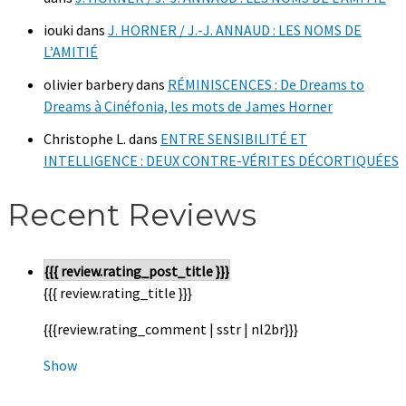
iouki
dans
J. HORNER / J.-J. ANNAUD : LES NOMS DE
L’AMITIÉ
olivier barbery
dans
RÉMINISCENCES : De Dreams to
Dreams à Cinéfonia, les mots de James Horner
Christophe L.
dans
ENTRE SENSIBILITÉ ET
INTELLIGENCE : DEUX CONTRE-VÉRITES DÉCORTIQUÉES
Recent Reviews
{{{ review.rating_post_title }}}
{{{ review.rating_title }}}
{{{review.rating_comment | sstr | nl2br}}}
Show