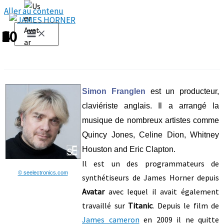
Aller au contenu
1
2
3
4
5
6
7
8
9
10
Simon Franglen
est un producteur,
claviériste anglais. Il a arrangé la
musique de nombreux artistes comme
Quincy Jones, Celine Dion, Whitney
Houston and Eric Clapton.
Il est un des programmateurs de
© seelectronics.com
synthétiseurs de James Horner depuis
Avatar
avec lequel il avait également
travaillé sur
Titanic
. Depuis le film de
James cameron
en 2009 il ne quitte