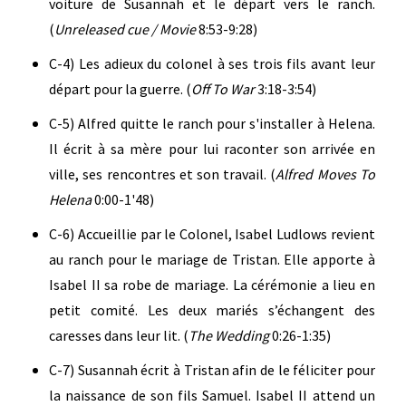
voiture de Susannah et le départ vers le ranch.
(
Unreleased cue / Movie
8:53-9:28)
C-4) Les adieux du colonel à ses trois fils avant leur
départ pour la guerre. (
Off To War
3:18-3:54)
C-5) Alfred quitte le ranch pour s'installer à Helena.
Il écrit à sa mère pour lui raconter son arrivée en
ville, ses rencontres et son travail. (
Alfred Moves To
Helena
0:00-1'48)
C-6) Accueillie par le Colonel, Isabel Ludlows revient
au ranch pour le mariage de Tristan. Elle apporte à
Isabel II sa robe de mariage. La cérémonie a lieu en
petit comité. Les deux mariés s’échangent des
caresses dans leur lit. (
The Wedding
0:26-1:35)
C-7) Susannah écrit à Tristan afin de le féliciter pour
la naissance de son fils Samuel. Isabel II attend un