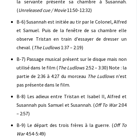
la servante présente sa chambre à Susannah.
(
Unreleased cue / Movie
11:50-12:32)
B-6) Susannah est initiée au tir par le Colonel, Alfred
et Samuel. Puis de la fenêtre de sa chambre elle
observe Tristan en train d'essayer de dresser un
cheval. (
The Ludlows
1:37 – 2:19)
B-7) Passage musical présent sur le disque mais non
utilisé dans le film (
The Ludlows
2:52 – 3:30) Note : la
partie de 2:36 à 4:27 du morceau
The Ludlows
n'est
pas présente dans le film.
B-8) Les adieux entre Tristan et Isabel II, Alfred et
Susannah puis Samuel et Susannah. (
Off To War
2:04
– 2:57)
B-9) Le départ des trois frères à la guerre. (
Off To
War
4:54-5:49)