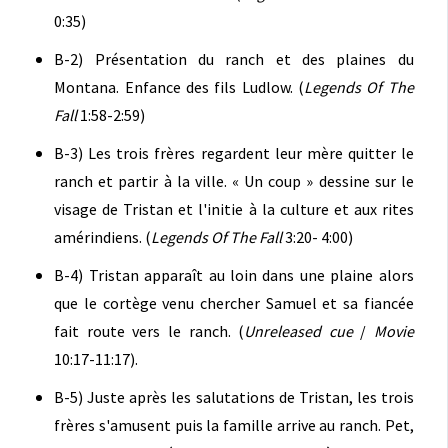
0:35)
B-2) Présentation du ranch et des plaines du
Montana. Enfance des fils Ludlow. (
Legends Of The
Fall
1:58-2:59)
B-3) Les trois frères regardent leur mère quitter le
ranch et partir à la ville. « Un coup » dessine sur le
visage de Tristan et l'initie à la culture et aux rites
amérindiens. (
Legends Of The Fall
3:20- 4:00)
B-4) Tristan apparaît au loin dans une plaine alors
que le cortège venu chercher Samuel et sa fiancée
fait route vers le ranch. (
Unreleased cue
/
Movie
10:17-11:17).
B-5) Juste après les salutations de Tristan, les trois
frères s'amusent puis la famille arrive au ranch. Pet,