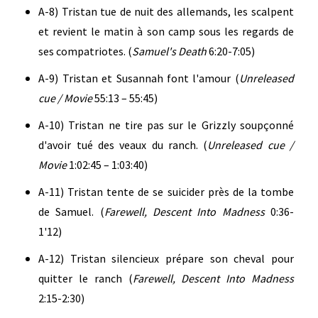
A-8) Tristan tue de nuit des allemands, les scalpent
et revient le matin à son camp sous les regards de
ses compatriotes. (
Samuel's Death
6:20-7:05)
A-9) Tristan et Susannah font l'amour (
Unreleased
cue / Movie
55:13 – 55:45)
A-10) Tristan ne tire pas sur le Grizzly soupçonné
d'avoir tué des veaux du ranch. (
Unreleased cue /
Movie
1:02:45 – 1:03:40)
A-11) Tristan tente de se suicider près de la tombe
de Samuel. (
Farewell, Descent Into Madness
0:36-
1'12)
A-12) Tristan silencieux prépare son cheval pour
quitter le ranch (
Farewell, Descent Into Madness
2:15-2:30)