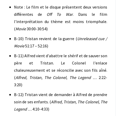
Note : Le film et le disque présentent deux versions
différentes de
Off To War
. Dans le film
l'interprétation du thème est moins triomphale.
(
Movie
30:00-30:54)
B-10) Tristan revient de la guerre (
Unreleased cue /
Movie
51:17 – 52:16)
B-11) Alfred vient d'abattre le shérif et de sauver son
père et Tristan. Le Colonel l'enlace
chaleureusement et se réconcilie avec son fils aîné.
(
Alfred, Tristan, The Colonel, The Legend …
2:22-
3:20)
B-12) Tristan vient de demander à Alfred de prendre
soin de ses enfants. (
Alfred, Tristan, The Colonel, The
Legend …
4:10-4:33)