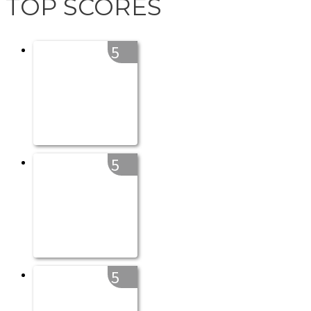
TOP SCORES
5
5
5