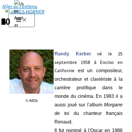
Aller au contenu
1
2
3
4
5
6
7
8
9
10
né le 25
Randy Kerber
septembre 1958 à Encino en
Californie
est un compositeur,
orchestrateur et claviériste à la
carrière prolifique dans le
monde du cinéma. En 1983 il a
© IMDb
aussi joué sur l'album
Morgane
de toi
du chanteur français
Renaud.
Il fut nominé à l'Oscar en 1986