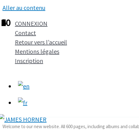
Aller au contenu
1
2
3
4
5
6
7
8
9
10
CONNEXION
Contact
Retour vers l’accueil
Mentions légales
Inscription
Welcome to our new website. All 600 pages, including albums and colla