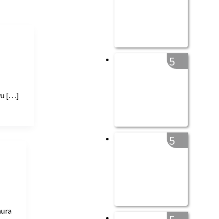
5
vu […]
5
aura