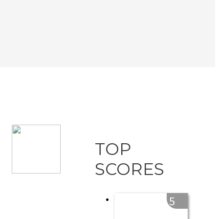
M
TOP
SCORES
5