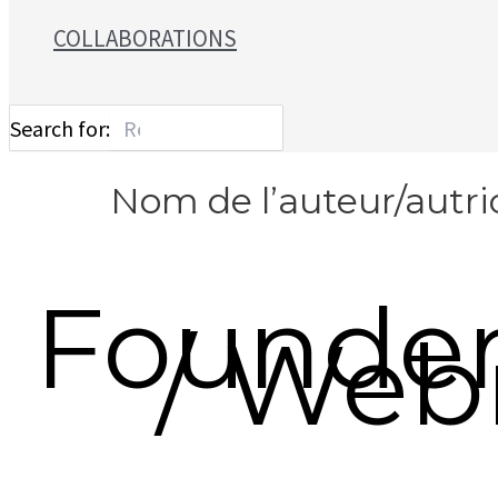
COLLABORATIONS
Search for:
Nom de l’auteur/autri
Founder
/ Web